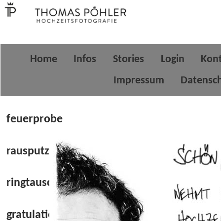
Home
Infos
Stories
Login
Kon
Impressum
Datensc
feuerprobe
rausputzerei
ringtausch
gratulation